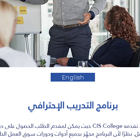
English
برنامج التدريب الإحترافي
هو برنامج احترافي مدته ستة أشهر ، تقدمه CIS College حيث يمكن لمق
ظرًا لأن البرنامج مجهّز بجميع أدوات ودورات سوق العمل الحالي