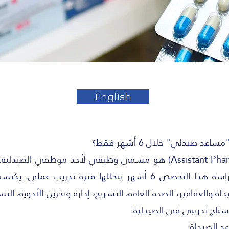
English
 صيدلي" خلال 6 أشهر فقط؟
فني ومساعد صيدلة (Assistant Pharmacist) هو مسمى وظيفي لأحد م
للصيدلي المرخص له. مدة دراسة هذا التخصص 6 أشهر يتخللها فتر
 والعقاقير، الصحة العامة، التشريح، إدارة وتخزين الأدوية، الت
 ستاج تدريبي في الصيدلية.
 الصيدلة: