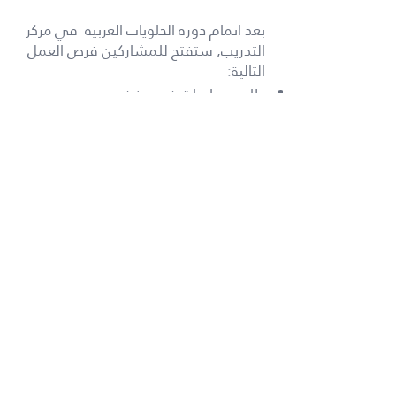
بعد اتمام دورة الحلويات الغربية في مركز
التدريب, ستفتح للمشاركين فرص العمل
التالية:
طاهي حلويات في مخبز
شيف حلويات في مطعم
دورات آخرى:
المعجنات
الحلويات الشرقية
الطبخ الغربي
الطبخ الشرقي