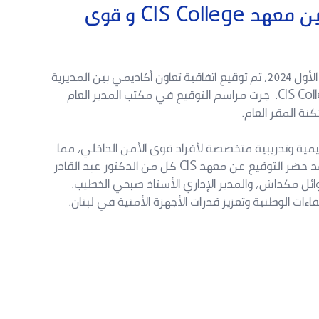
اتفاقية تعاون أكاديمي بين معهد CIS College و قوى
عند ظهر يوم الثلاثاء الواقع في 10 كانون الأول 2024، تم توقيع اتفاقية تعاون أكاديمي بين المديرية
العامة لقوى الأمن الداخلي ومعهد CIS College. جرت مراسم التوقيع في مكتب المدير العام
نة المقر العام.
مية وتدريبية متخصصة لأفراد قوى الأمن الداخلي، مما
يسهم في تطوير مهاراتهم ومعارفهم. وقد حضر التوقيع عن معهد CIS كل من الدكتور عبد القادر
ئل مكداش، والمدير الإداري الأستاذ صبحي الخطيب.