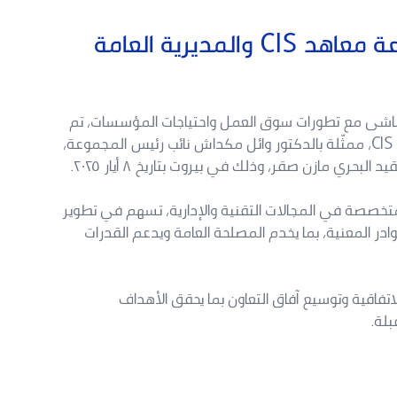
اتفاقية تعاون بين مجموعة معاهد CIS والمديرية العامة
تماشى مع تطورات سوق العمل واحتياجات المؤسسات، تم
توقيع اتفاقية تعاون بين مجموعة معاهد CIS، ممثّلة بالدكتور وائل مكداش نائب رئيس المجموعة،
البحري مازن صقر، وذلك في بيروت بتاريخ ٨ أيار ٢٠٢٥.
 متخصصة في المجالات التقنية والإدارية، تسهم في تطوير
وادر المعنية، بما يخدم المصلحة العامة ويدعم القدرات
لاتفاقية وتوسيع آفاق التعاون بما يحقق الأهداف
لة.