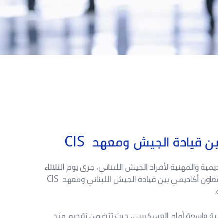
ن قيادة الجيش ومعهد CIS
ية والمهنية لأفراد الجيش اللبناني، جرى يوم الثلاثاء
الواقع في 18 آذار 2025، توقيع بروتوكول تعاون أكاديمي بين قيادة الجيش اللبناني ومعهد CIS
مية واسعة أمام العسكريين، حيث تتضمن تقديم منح